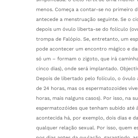
menos. Começa a contar-se no primeiro d
antecede a menstruação seguinte. Se o cic
depois um óvulo liberta-se do folículo (o
trompa de Falópio. Se, entretanto, um es
pode acontecer um encontro mágico e dar-s
só um – formam o zigoto, que irá caminha
cinco dias), onde será implantado. Object
Depois de libertado pelo folículo, o óvu
de 24 horas, mas os espermatozoides viv
horas, mais nalguns casos). Por isso, na 
espermatozóides que tenham subido até à
acontecida há, por exemplo, dois dias e
qualquer relação sexual. Por isso, quem e
nos dias antes da ovulação, garantindo, a