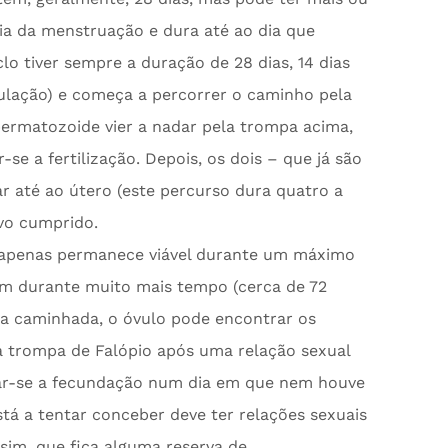
ia da menstruação e dura até ao dia que
lo tiver sempre a duração de 28 dias, 14 dias
vulação) e começa a percorrer o caminho pela
permatozoide vier a nadar pela trompa acima,
e a fertilização. Depois, os dois – que já são
r até ao útero (este percurso dura quatro a
ivo cumprido.
lo apenas permanece viável durante um máximo
em durante muito mais tempo (cerca de 72
sua caminhada, o óvulo pode encontrar os
 trompa de Falópio após uma relação sexual
 dar-se a fecundação num dia em que nem houve
stá a tentar conceber deve ter relações sexuais
ssim, que fica alguma reserva de