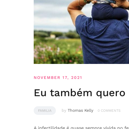
NOVEMBER 17, 2021
Eu também quero s
by
Thomas Kelly
FAMILIA
0 COMMENTS
A infertilidade é quase sempre vivida no f