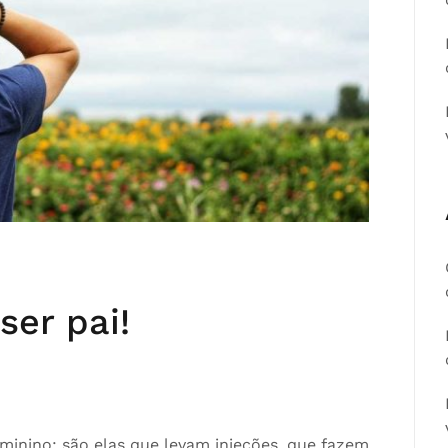
er pai!
eminino: são elas que levam injeções, que fazem